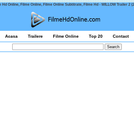
e Hd Online, Filme Online, Filme Online Subtitrate, Filme Hd - WILLOW Trailer 2 (
Acasa
Trailere
Filme Online
Top 20
Contact