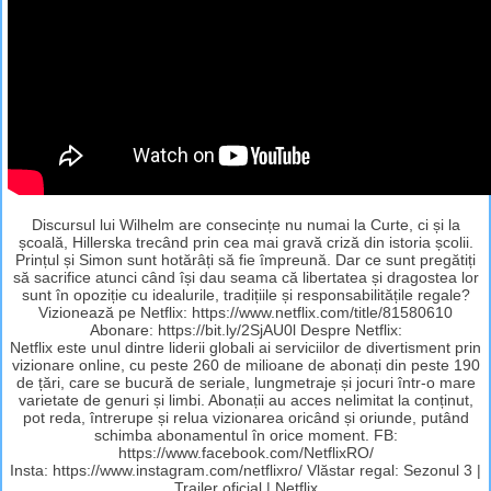
Discursul lui Wilhelm are consecințe nu numai la Curte, ci și la
școală, Hillerska trecând prin cea mai gravă criză din istoria școlii.
Prințul și Simon sunt hotărâți să fie împreună. Dar ce sunt pregătiți
să sacrifice atunci când își dau seama că libertatea și dragostea lor
sunt în opoziție cu idealurile, tradițiile și responsabilitățile regale?
Vizionează pe Netflix: https://www.netflix.com/title/81580610
Abonare: https://bit.ly/2SjAU0l Despre Netflix:
Netflix este unul dintre liderii globali ai serviciilor de divertisment prin
vizionare online, cu peste 260 de milioane de abonați din peste 190
de țări, care se bucură de seriale, lungmetraje și jocuri într-o mare
varietate de genuri și limbi. Abonații au acces nelimitat la conținut,
pot reda, întrerupe și relua vizionarea oricând și oriunde, putând
schimba abonamentul în orice moment. FB:
https://www.facebook.com/NetflixRO/
Insta: https://www.instagram.com/netflixro/ Vlăstar regal: Sezonul 3 |
Trailer oficial | Netflix