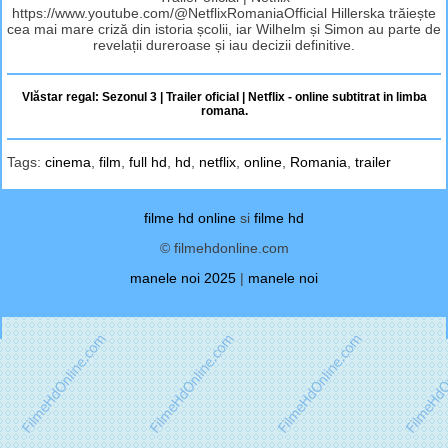
https://www.youtube.com/@NetflixRomaniaOfficial Hillerska trăiește
cea mai mare criză din istoria școlii, iar Wilhelm și Simon au parte de
revelații dureroase și iau decizii definitive.
Vlăstar regal: Sezonul 3 | Trailer oficial | Netflix - online subtitrat in limba
romana.
Tags:
cinema
,
film
,
full hd
,
hd
,
netflix
,
online
,
Romania
,
trailer
filme hd online
si
filme hd
© filmehdonline.com
manele noi 2025
|
manele noi