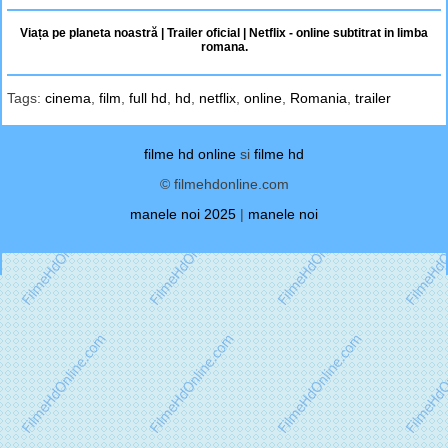
Viața pe planeta noastră | Trailer oficial | Netflix - online subtitrat in limba
romana.
Tags:
cinema
,
film
,
full hd
,
hd
,
netflix
,
online
,
Romania
,
trailer
filme hd online
si
filme hd
© filmehdonline.com
manele noi 2025
|
manele noi