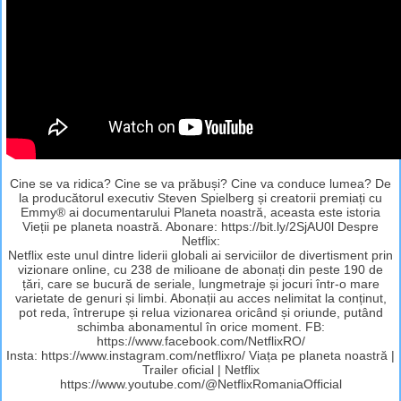
Cine se va ridica? Cine se va prăbuși? Cine va conduce lumea? De
la producătorul executiv Steven Spielberg și creatorii premiați cu
Emmy® ai documentarului Planeta noastră, aceasta este istoria
Vieții pe planeta noastră. Abonare: https://bit.ly/2SjAU0l Despre
Netflix:
Netflix este unul dintre liderii globali ai serviciilor de divertisment prin
vizionare online, cu 238 de milioane de abonați din peste 190 de
țări, care se bucură de seriale, lungmetraje și jocuri într-o mare
varietate de genuri și limbi. Abonații au acces nelimitat la conținut,
pot reda, întrerupe și relua vizionarea oricând și oriunde, putând
schimba abonamentul în orice moment. FB:
https://www.facebook.com/NetflixRO/
Insta: https://www.instagram.com/netflixro/ Viața pe planeta noastră |
Trailer oficial | Netflix
https://www.youtube.com/@NetflixRomaniaOfficial