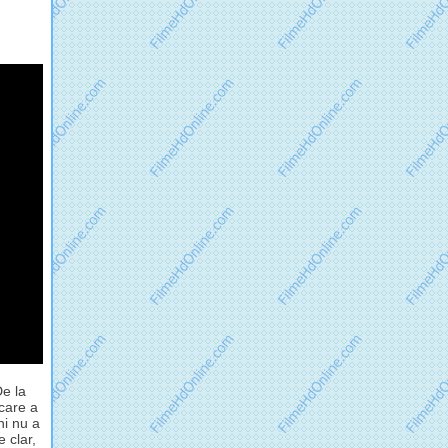
De la
 care a
ni nu a
 clar,