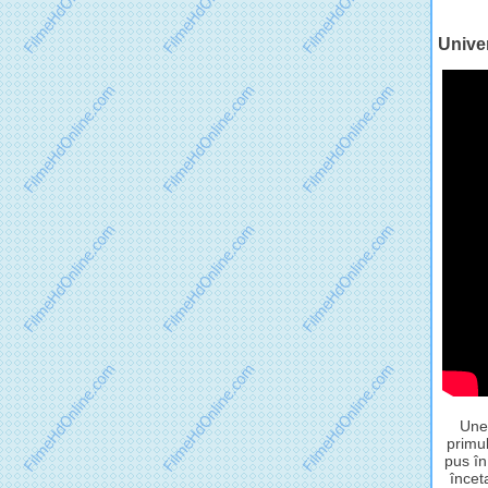
Univer
Unel
primul
pus în
încet