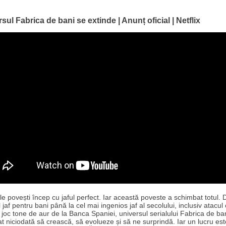
sul Fabrica de bani se extinde | Anunț oficial | Netflix
e povești încep cu jaful perfect. Iar această poveste a schimbat totul. 
 jaf pentru bani până la cel mai ingenios jaf al secolului, inclusiv atacul
 joc tone de aur de la Banca Spaniei, universul serialului Fabrica de ba
at niciodată să crească, să evolueze și să ne surprindă. Iar un lucru este