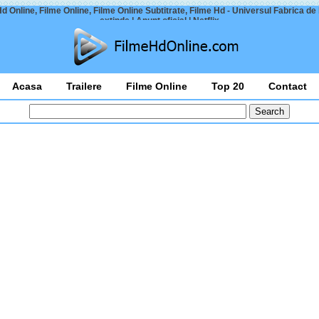
d Online, Filme Online, Filme Online Subtitrate, Filme Hd - Universul Fabrica de
extinde | Anunț oficial | Netflix
Acasa
Trailere
Filme Online
Top 20
Contact