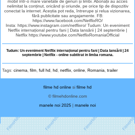
mobil într-o mare varietate de genuri și limbi. Abonații au acces
nelimitat la conținut, oricând și oriunde, pe orice tip de dispozitiv
conectat la internet. Aceștia pot reda, întrerupe și relua vizionarea,
fără publicitate sau angajamente. FB:
https://www.facebook.com/NetflixRO/
Insta: https://www.instagram.com/netflixro/ Tudum: Un eveniment
Netflix internațional pentru fani | Data lansării | 24 septembrie |
Netflix https://www.youtube.com/NetflixRomaniaOfficial
Tudum: Un eveniment Netflix internațional pentru fani | Data lansării | 24
septembrie | Netflix - online subtitrat in limba romana.
Tags:
cinema
,
film
,
full hd
,
hd
,
netflix
,
online
,
Romania
,
trailer
filme hd online
si
filme hd
© filmehdonline.com
manele noi 2025
|
manele noi