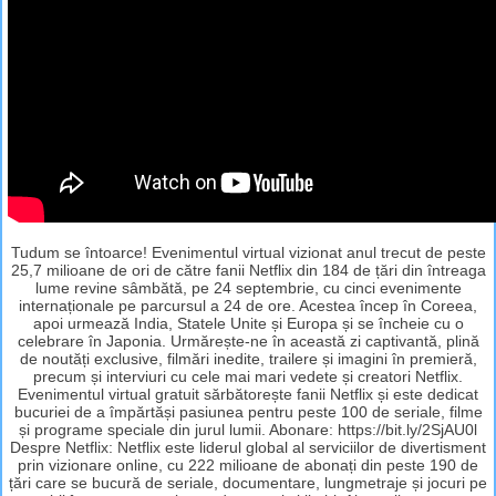
Tudum se întoarce! Evenimentul virtual vizionat anul trecut de peste
25,7 milioane de ori de către fanii Netflix din 184 de țări din întreaga
lume revine sâmbătă, pe 24 septembrie, cu cinci evenimente
internaționale pe parcursul a 24 de ore. Acestea încep în Coreea,
apoi urmează India, Statele Unite și Europa și se încheie cu o
celebrare în Japonia. Urmărește-ne în această zi captivantă, plină
de noutăți exclusive, filmări inedite, trailere și imagini în premieră,
precum și interviuri cu cele mai mari vedete și creatori Netflix.
Evenimentul virtual gratuit sărbătorește fanii Netflix și este dedicat
bucuriei de a împărtăși pasiunea pentru peste 100 de seriale, filme
și programe speciale din jurul lumii. Abonare: https://bit.ly/2SjAU0l
Despre Netflix: Netflix este liderul global al serviciilor de divertisment
prin vizionare online, cu 222 milioane de abonați din peste 190 de
țări care se bucură de seriale, documentare, lungmetraje și jocuri pe