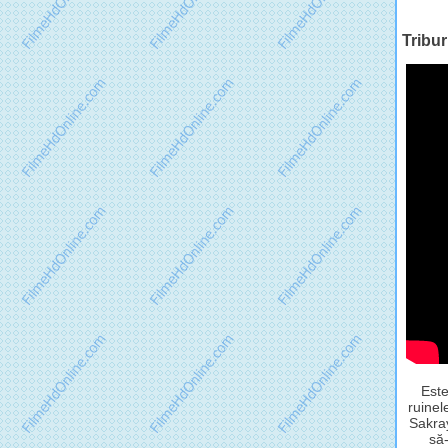
Triburi
Este
ruinel
Sakray
să-