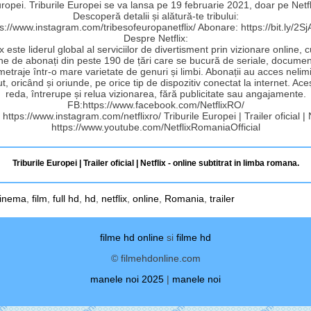
ropei. Triburile Europei se va lansa pe 19 februarie 2021, doar pe Netfl
Descoperă detalii și alătură-te tribului:
s://www.instagram.com/tribesofeuropanetflix/ Abonare: https://bit.ly/2S
Despre Netflix:
ix este liderul global al serviciilor de divertisment prin vizionare online, 
ne de abonați din peste 190 de țări care se bucură de seriale, documen
etraje într-o mare varietate de genuri și limbi. Abonații au acces nelimi
t, oricând și oriunde, pe orice tip de dispozitiv conectat la internet. Ace
reda, întrerupe și relua vizionarea, fără publicitate sau angajamente.
FB:https://www.facebook.com/NetflixRO/
 https://www.instagram.com/netflixro/ Triburile Europei | Trailer oficial | 
https://www.youtube.com/NetflixRomaniaOfficial
Triburile Europei | Trailer oficial | Netflix - online subtitrat in limba romana.
inema
,
film
,
full hd
,
hd
,
netflix
,
online
,
Romania
,
trailer
filme hd online
si
filme hd
© filmehdonline.com
manele noi 2025
|
manele noi