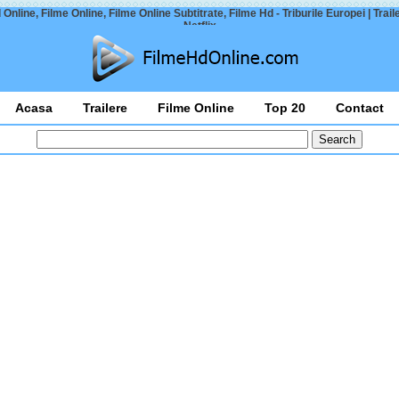
Online, Filme Online, Filme Online Subtitrate, Filme Hd - Triburile Europei | Trailer
Netflix
Acasa
Trailere
Filme Online
Top 20
Contact