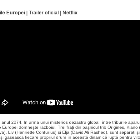
le Europei | Trailer oficial | Netflix
 anul 2074. În urma unui misterios dezastru global, între triburile apăru
e Europei domnește războiul. Trei frați din pașnicul trib Origines, Kiano 
a), Liv (Henriette Confurius) și Elja (David Ali Rashed), sunt separați și 
și găsească fiecare propriul drum în această dinamică luptă pentru viit