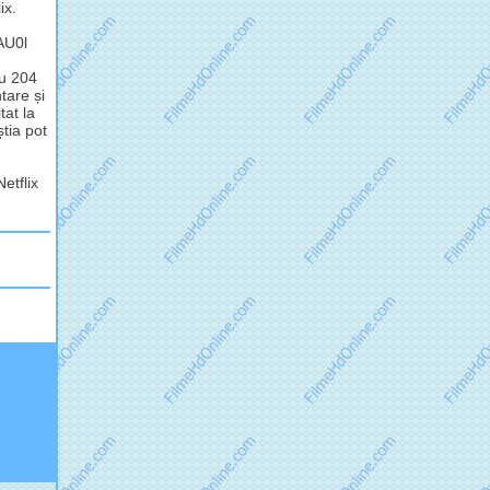
ix.
jAU0l
cu 204
tare și
tat la
știa pot
Netflix