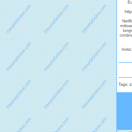
Eu
http
Netfl
milioa
lungm
conținu
Insta:
Tags:
c