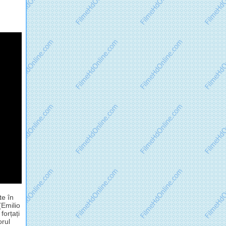
te în
(Emilio
forțați
orul