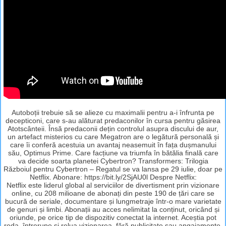
Autoboții trebuie să se alieze cu maximalii pentru a-i înfrunta pe
decepticoni, care s-au alăturat predaconilor în cursa pentru găsirea
Atotscânteii. Însă predaconii dețin controlul asupra discului de aur,
un artefact misterios cu care Megatron are o legătură personală și
care îi conferă acestuia un avantaj neasemuit în fața dușmanului
său, Optimus Prime. Care facțiune va triumfa în bătălia finală care
va decide soarta planetei Cybertron? Transformers: Trilogia
Războiul pentru Cybertron – Regatul se va lansa pe 29 iulie, doar pe
Netflix. Abonare: https://bit.ly/2SjAU0l Despre Netflix:
Netflix este liderul global al serviciilor de divertisment prin vizionare
online, cu 208 milioane de abonați din peste 190 de țări care se
bucură de seriale, documentare și lungmetraje într-o mare varietate
de genuri și limbi. Abonații au acces nelimitat la conținut, oricând și
oriunde, pe orice tip de dispozitiv conectat la internet. Aceștia pot
reda, întrerupe și relua vizionarea, fără publicitate sau angajamente.