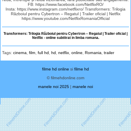
FB: https://www.facebook.com/NetflixRO/
Insta: https://www.instagram.com/netflixro/ Transformers: Trilogia
Războiul pentru Cybertron – Regatul | Trailer oficial | Netflix
https://www.youtube.com/NetflixRomaniaOfficial
Transformers: Trilogia Războiul pentru Cybertron – Regatul | Trailer oficial |
Netflix - online subtitrat in limba romana.
Tags:
cinema
,
film
,
full hd
,
hd
,
netflix
,
online
,
Romania
,
trailer
filme hd online
si
filme hd
© filmehdonline.com
manele noi 2025
|
manele noi