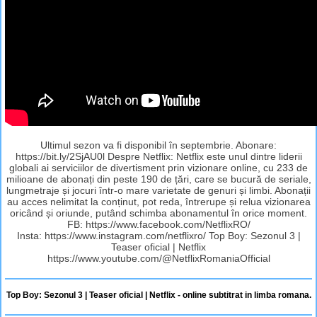
Ultimul sezon va fi disponibil în septembrie. Abonare:
https://bit.ly/2SjAU0l Despre Netflix: Netflix este unul dintre liderii
globali ai serviciilor de divertisment prin vizionare online, cu 233 de
milioane de abonați din peste 190 de țări, care se bucură de seriale,
lungmetraje și jocuri într-o mare varietate de genuri și limbi. Abonații
au acces nelimitat la conținut, pot reda, întrerupe și relua vizionarea
oricând și oriunde, putând schimba abonamentul în orice moment.
FB: https://www.facebook.com/NetflixRO/
Insta: https://www.instagram.com/netflixro/ Top Boy: Sezonul 3 |
Teaser oficial | Netflix
https://www.youtube.com/@NetflixRomaniaOfficial
Top Boy: Sezonul 3 | Teaser oficial | Netflix - online subtitrat in limba romana.