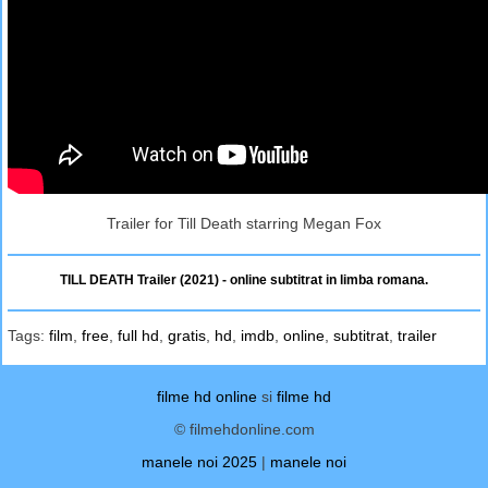
Trailer for Till Death starring Megan Fox
TILL DEATH Trailer (2021) - online subtitrat in limba romana.
Tags:
film
,
free
,
full hd
,
gratis
,
hd
,
imdb
,
online
,
subtitrat
,
trailer
filme hd online
si
filme hd
© filmehdonline.com
manele noi 2025
|
manele noi