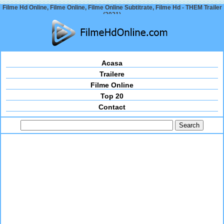
Filme Hd Online, Filme Online, Filme Online Subtitrate, Filme Hd - THEM Trailer
(2021)
Acasa
Trailere
Filme Online
Top 20
Contact