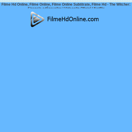
Filme Hd Online, Filme Online, Filme Online Subtitrate, Filme Hd - The Witcher:
Sirenele adâncurilor | Videoclip Oficial | Netflix