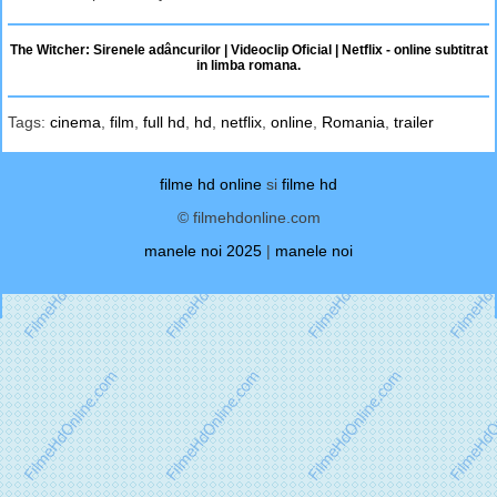
The Witcher: Sirenele adâncurilor | Videoclip Oficial | Netflix - online subtitrat
in limba romana.
Tags:
cinema
,
film
,
full hd
,
hd
,
netflix
,
online
,
Romania
,
trailer
filme hd online
si
filme hd
© filmehdonline.com
manele noi 2025
|
manele noi