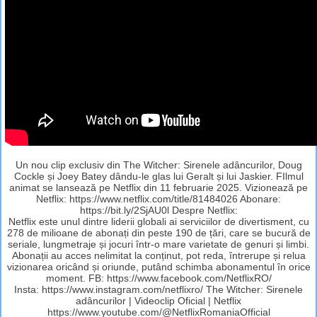
Un nou clip exclusiv din The Witcher: Sirenele adâncurilor, Doug
Cockle și Joey Batey dându-le glas lui Geralt și lui Jaskier. FIlmul
animat se lansează pe Netflix din 11 februarie 2025. Vizionează pe
Netflix: https://www.netflix.com/title/81484026 Abonare:
https://bit.ly/2SjAU0l Despre Netflix:
Netflix este unul dintre liderii globali ai serviciilor de divertisment, cu
278 de milioane de abonați din peste 190 de țări, care se bucură de
seriale, lungmetraje și jocuri într-o mare varietate de genuri și limbi.
Abonații au acces nelimitat la conținut, pot reda, întrerupe și relua
vizionarea oricând și oriunde, putând schimba abonamentul în orice
moment. FB: https://www.facebook.com/NetflixRO/
Insta: https://www.instagram.com/netflixro/ The Witcher: Sirenele
adâncurilor | Videoclip Oficial | Netflix
https://www.youtube.com/@NetflixRomaniaOfficial