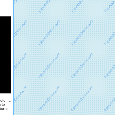
eter, a
 to
tures