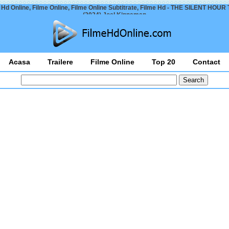
 Hd Online, Filme Online, Filme Online Subtitrate, Filme Hd - THE SILENT HOUR T
(2024) Joel Kinnaman
Acasa
Trailere
Filme Online
Top 20
Contact