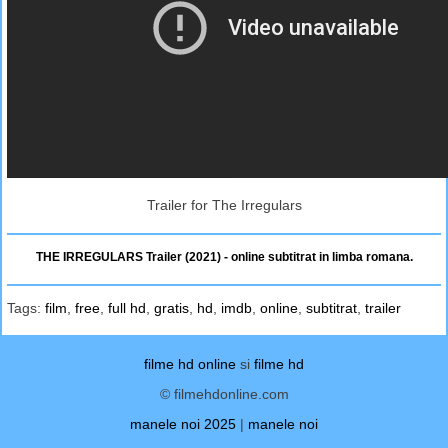
Trailer for The Irregulars
THE IRREGULARS Trailer (2021) - online subtitrat in limba romana.
Tags:
film
,
free
,
full hd
,
gratis
,
hd
,
imdb
,
online
,
subtitrat
,
trailer
filme hd online
si
filme hd
© filmehdonline.com
manele noi 2025
|
manele noi