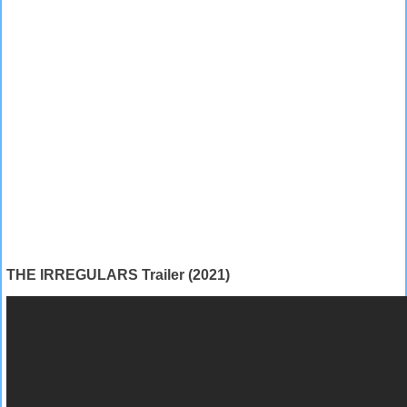
THE IRREGULARS Trailer (2021)