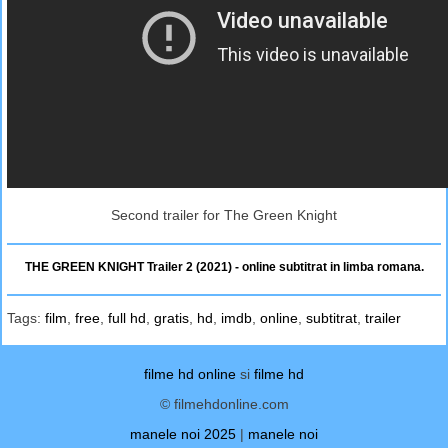
Second trailer for The Green Knight
THE GREEN KNIGHT Trailer 2 (2021) - online subtitrat in limba romana.
Tags:
film
,
free
,
full hd
,
gratis
,
hd
,
imdb
,
online
,
subtitrat
,
trailer
filme hd online
si
filme hd
© filmehdonline.com
manele noi 2025
|
manele noi