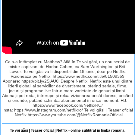
Ce s-a întâmplat cu Matthew? Află în Te voi găsi, un nou serial de
mister captivant de Harlan Coben, cu Sam Worthington și Britt
Lower. Te voi găsi va fi disponibil din 18 iunie, doar pe Netflix.
Vizionează pe Netflix: https://www.netflix.com/title/81509369
Abonare: https://bit.ly/2SjAU0l Despre Netflix: Netflix este unul dintre
liderii globali ai serviciilor de divertisment, oferind seriale, filme,
jocuri și programe live într-o mare varietate de genuri și limbi.
Abonații pot reda, întrerupe și relua vizionarea oricât doresc, oricând
și oriunde, putând schimba abonamentul în orice moment. FB:
https://www.facebook.com/NetflixRO/
Insta: https://www.instagram.com/netflixro/ Te voi găsi | Teaser oficial
| Netflix https://www.youtube.com/@NetflixRomaniaOfficial
Te voi găsi | Teaser oficial | Netflix - online subtitrat in limba romana.