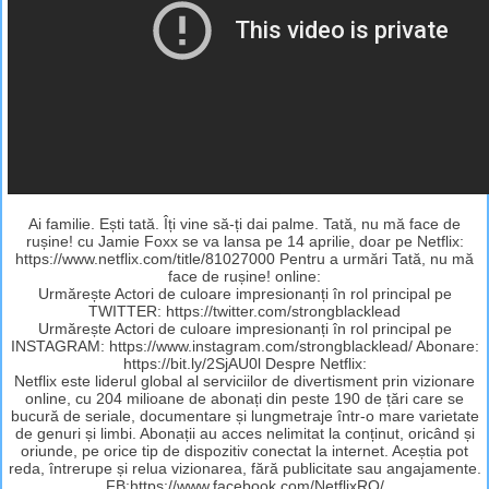
Ai familie. Ești tată. Îți vine să-ți dai palme. Tată, nu mă face de
rușine! cu Jamie Foxx se va lansa pe 14 aprilie, doar pe Netflix:
https://www.netflix.com/title/81027000 Pentru a urmări Tată, nu mă
face de rușine! online:
Urmărește Actori de culoare impresionanți în rol principal pe
TWITTER: https://twitter.com/strongblacklead
Urmărește Actori de culoare impresionanți în rol principal pe
INSTAGRAM: https://www.instagram.com/strongblacklead/ Abonare:
https://bit.ly/2SjAU0l Despre Netflix:
Netflix este liderul global al serviciilor de divertisment prin vizionare
online, cu 204 milioane de abonați din peste 190 de țări care se
bucură de seriale, documentare și lungmetraje într-o mare varietate
de genuri și limbi. Abonații au acces nelimitat la conținut, oricând și
oriunde, pe orice tip de dispozitiv conectat la internet. Aceștia pot
reda, întrerupe și relua vizionarea, fără publicitate sau angajamente.
FB:https://www.facebook.com/NetflixRO/