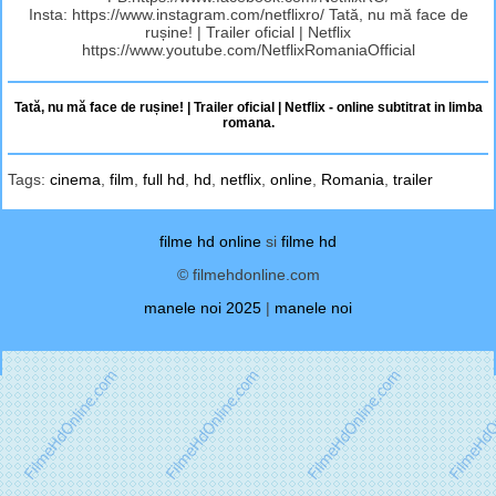
Insta: https://www.instagram.com/netflixro/ Tată, nu mă face de
rușine! | Trailer oficial | Netflix
https://www.youtube.com/NetflixRomaniaOfficial
Tată, nu mă face de rușine! | Trailer oficial | Netflix - online subtitrat in limba
romana.
Tags:
cinema
,
film
,
full hd
,
hd
,
netflix
,
online
,
Romania
,
trailer
filme hd online
si
filme hd
© filmehdonline.com
manele noi 2025
|
manele noi