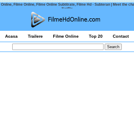
Online, Filme Online, Filme Online Subtitrate, Filme Hd - Subteran | Meet the ch
Netflix
Acasa
Trailere
Filme Online
Top 20
Contact