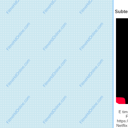
Subter
E tim
F
https:
Netflix