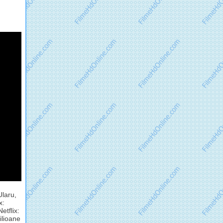
Ularu,
x:
etflix:
milioane