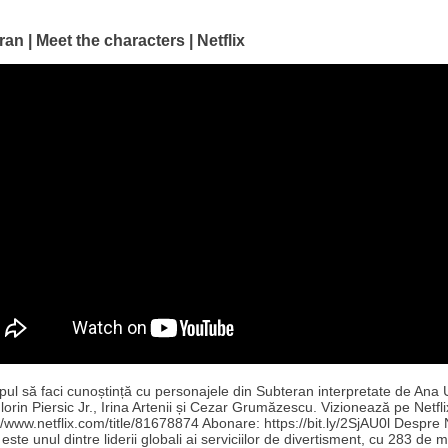
an | Meet the characters | Netflix
pul să faci cunoștință cu personajele din Subteran interpretate de Ana 
lorin Piersic Jr., Irina Artenii și Cezar Grumăzescu. Vizionează pe Netfli
//www.netflix.com/title/81678874 Abonare: https://bit.ly/2SjAU0l Despre N
 este unul dintre liderii globali ai serviciilor de divertisment, cu 283 de 