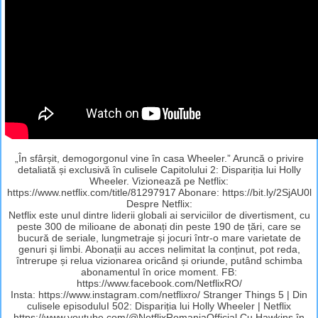
„În sfârșit, demogorgonul vine în casa Wheeler.” Aruncă o privire
detaliată și exclusivă în culisele Capitolului 2: Dispariția lui Holly
Wheeler. Vizionează pe Netflix:
https://www.netflix.com/title/81297917 Abonare: https://bit.ly/2SjAU0l
Despre Netflix:
Netflix este unul dintre liderii globali ai serviciilor de divertisment, cu
peste 300 de milioane de abonați din peste 190 de țări, care se
bucură de seriale, lungmetraje și jocuri într-o mare varietate de
genuri și limbi. Abonații au acces nelimitat la conținut, pot reda,
întrerupe și relua vizionarea oricând și oriunde, putând schimba
abonamentul în orice moment. FB:
https://www.facebook.com/NetflixRO/
Insta: https://www.instagram.com/netflixro/ Stranger Things 5 | Din
culisele episoduluI 502: Dispariția lui Holly Wheeler | Netflix
https://www.youtube.com/@NetflixRomaniaOfficial Cu Hawkins în