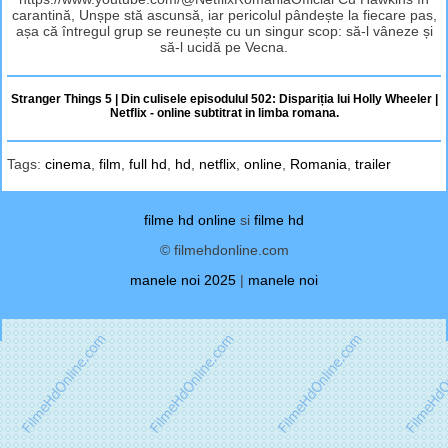
carantină, Unșpe stă ascunsă, iar pericolul pândește la fiecare pas,
așa că întregul grup se reunește cu un singur scop: să-l vâneze și
să-l ucidă pe Vecna.
Stranger Things 5 | Din culisele episoduluI 502: Dispariția lui Holly Wheeler |
Netflix - online subtitrat in limba romana.
Tags:
cinema
,
film
,
full hd
,
hd
,
netflix
,
online
,
Romania
,
trailer
filme hd online
si
filme hd
© filmehdonline.com
manele noi 2025
|
manele noi