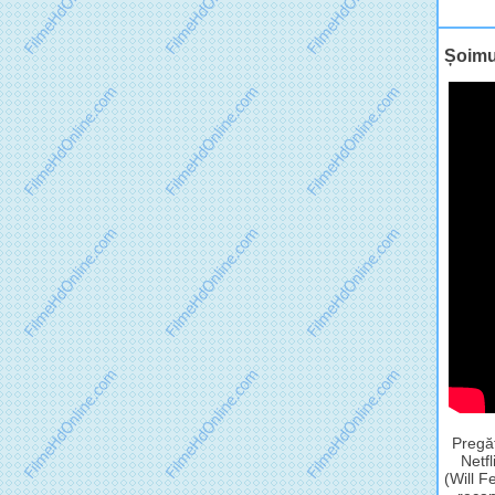
Șoimul
Pregăt
Netfl
(Will F