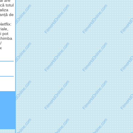
ai are
 că totul
aliza
tanță de
etflix:
iale,
i pot
schimba
/
ix