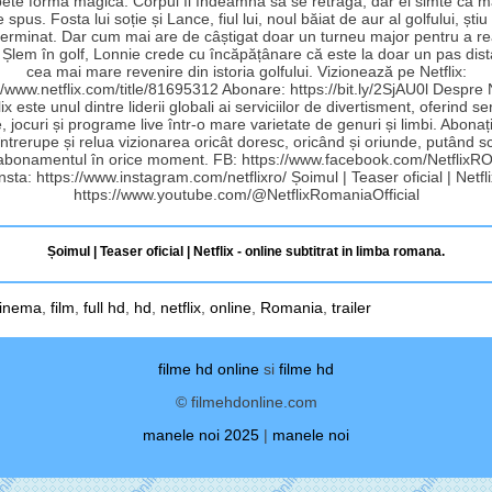
ete forma magică. Corpul îl îndeamnă să se retragă, dar el simte că m
spus. Fosta lui soție și Lance, fiul lui, noul băiat de aur al golfului, știu
terminat. Dar cum mai are de câștigat doar un turneu major pentru a re
Șlem în golf, Lonnie crede cu încăpățânare că este la doar un pas dis
cea mai mare revenire din istoria golfului. Vizionează pe Netflix:
//www.netflix.com/title/81695312 Abonare: https://bit.ly/2SjAU0l Despre N
lix este unul dintre liderii globali ai serviciilor de divertisment, oferind ser
e, jocuri și programe live într-o mare varietate de genuri și limbi. Abonați
întrerupe și relua vizionarea oricât doresc, oricând și oriunde, putând 
abonamentul în orice moment. FB: https://www.facebook.com/NetflixRO
nsta: https://www.instagram.com/netflixro/ Șoimul | Teaser oficial | Netfl
https://www.youtube.com/@NetflixRomaniaOfficial
Șoimul | Teaser oficial | Netflix - online subtitrat in limba romana.
inema
,
film
,
full hd
,
hd
,
netflix
,
online
,
Romania
,
trailer
filme hd online
si
filme hd
© filmehdonline.com
manele noi 2025
|
manele noi