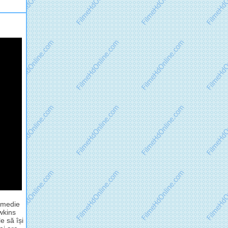
comedie
awkins
e să își