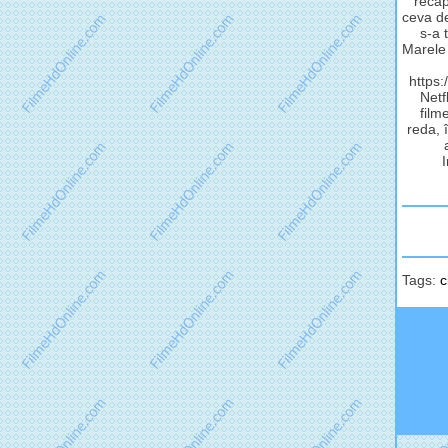
recap
ceva de 
s-a 
Marele 
https:
Netf
film
reda, 
I
Tags:
c