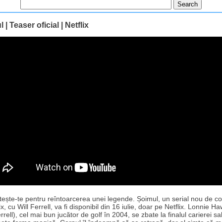
 | Teaser oficial | Netflix
ește-te pentru reîntoarcerea unei legende. Șoimul, un serial nou de 
ix, cu Will Ferrell, va fi disponibil din 16 iulie, doar pe Netflix. Lonnie H
errell), cel mai bun jucător de golf în 2004, se zbate la finalul carierei sal