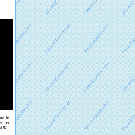
ta în
ent cu
AU0l