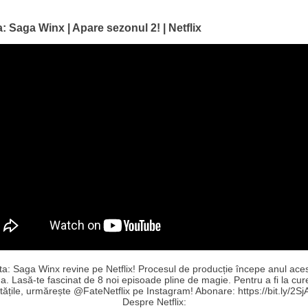
: Saga Winx | Apare sezonul 2! | Netflix
ta: Saga Winx revine pe Netflix! Procesul de producție începe anul aces
da. Lasă-te fascinat de 8 noi episoade pline de magie. Pentru a fi la cur
tățile, urmărește @FateNetflix pe Instagram! Abonare: https://bit.ly/2Sj
Despre Netflix: