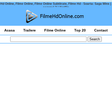
 Hd Online, Filme Online, Filme Online Subtitrate, Filme Hd - Soarta: Saga Winx |
sezonul 2! | Netflix
Acasa
Trailere
Filme Online
Top 20
Contact