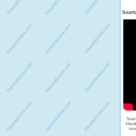
Soarta
Soar
Irlan
nou