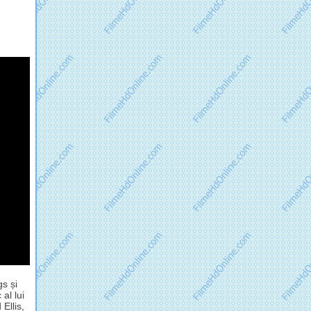
s și
al lui
Ellis,