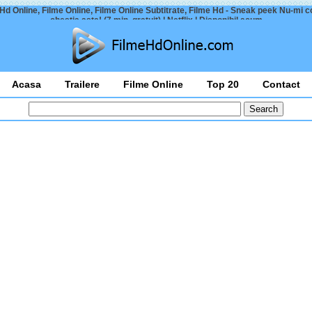
Hd Online, Filme Online, Filme Online Subtitrate, Filme Hd - Sneak peek Nu-mi 
chestia asta! (7 min. gratuit) | Netflix | Disponibil acum
Acasa
Trailere
Filme Online
Top 20
Contact