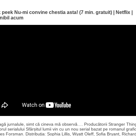
peek Nu-mi convine chestia asta! (7 min. gratuit) | Netflix |
nibil acum
agă jurnalule, simt că cineva mă observă…. Producătorii Stranger Thing
orul serialului Sfârșitul lumii vin cu un nou serial bazat pe romanul grafic 
es Forsman. Distribuția: Sophia Lillis, Wyatt Oleff, Sofia Bryant, Richard 