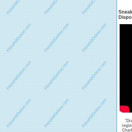
Sneak 
Dispo
"Dr
regiz
Charl