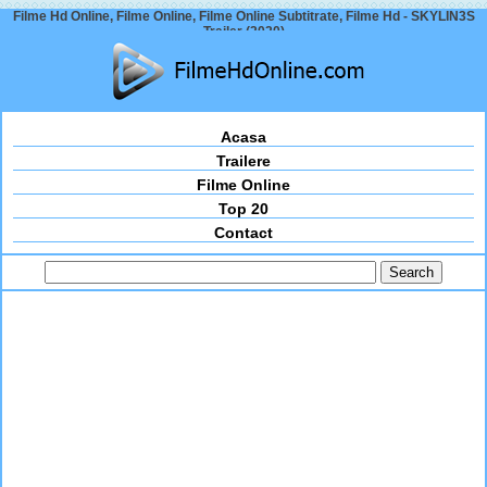
Filme Hd Online, Filme Online, Filme Online Subtitrate, Filme Hd - SKYLIN3S
Trailer (2020)
Acasa
Trailere
Filme Online
Top 20
Contact