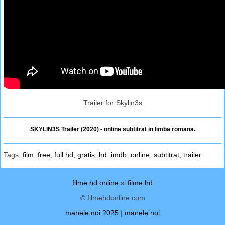
Trailer for Skylin3s
SKYLIN3S Trailer (2020) - online subtitrat in limba romana.
Tags:
film
,
free
,
full hd
,
gratis
,
hd
,
imdb
,
online
,
subtitrat
,
trailer
filme hd online
si
filme hd
© filmehdonline.com
manele noi 2025
|
manele noi