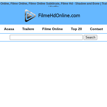
Online, Filme Online, Filme Online Subtitrate, Filme Hd - Shadow and Bone | Trail
| Netflix
Acasa
Trailere
Filme Online
Top 20
Contact