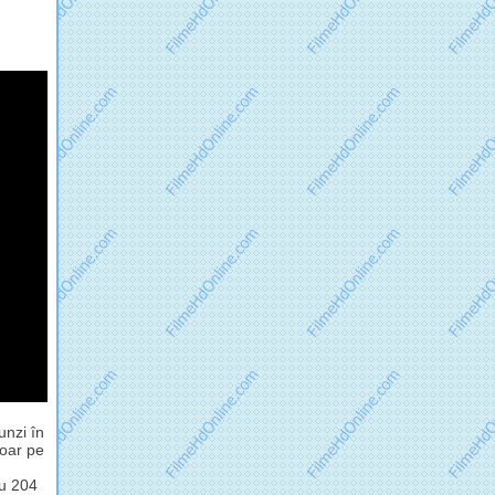
unzi în
doar pe
cu 204