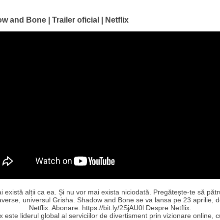
 and Bone | Trailer oficial | Netflix
 există alții ca ea. Și nu vor mai exista niciodată. Pregătește-te să pătr
verse, universul Grisha. Shadow and Bone se va lansa pe 23 aprilie, 
Netflix. Abonare: https://bit.ly/2SjAU0l Despre Netflix:
ix este liderul global al serviciilor de divertisment prin vizionare online, 