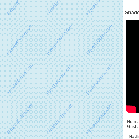
Shadow
Nu mai
Grisha
Netfl