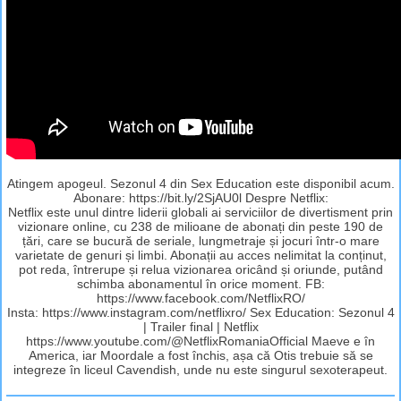
Atingem apogeul. Sezonul 4 din Sex Education este disponibil acum.
Abonare: https://bit.ly/2SjAU0l Despre Netflix:
Netflix este unul dintre liderii globali ai serviciilor de divertisment prin
vizionare online, cu 238 de milioane de abonați din peste 190 de
țări, care se bucură de seriale, lungmetraje și jocuri într-o mare
varietate de genuri și limbi. Abonații au acces nelimitat la conținut,
pot reda, întrerupe și relua vizionarea oricând și oriunde, putând
schimba abonamentul în orice moment. FB:
https://www.facebook.com/NetflixRO/
Insta: https://www.instagram.com/netflixro/ Sex Education: Sezonul 4
| Trailer final | Netflix
https://www.youtube.com/@NetflixRomaniaOfficial Maeve e în
America, iar Moordale a fost închis, așa că Otis trebuie să se
integreze în liceul Cavendish, unde nu este singurul sexoterapeut.