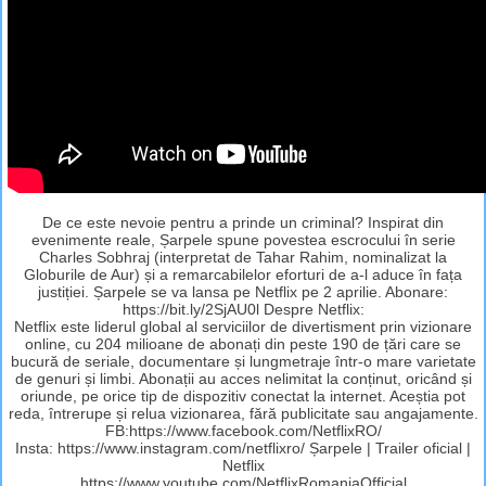
De ce este nevoie pentru a prinde un criminal? Inspirat din
evenimente reale, Șarpele spune povestea escrocului în serie
Charles Sobhraj (interpretat de Tahar Rahim, nominalizat la
Globurile de Aur) și a remarcabilelor eforturi de a-l aduce în fața
justiției. Șarpele se va lansa pe Netflix pe 2 aprilie. Abonare:
https://bit.ly/2SjAU0l Despre Netflix:
Netflix este liderul global al serviciilor de divertisment prin vizionare
online, cu 204 milioane de abonați din peste 190 de țări care se
bucură de seriale, documentare și lungmetraje într-o mare varietate
de genuri și limbi. Abonații au acces nelimitat la conținut, oricând și
oriunde, pe orice tip de dispozitiv conectat la internet. Aceștia pot
reda, întrerupe și relua vizionarea, fără publicitate sau angajamente.
FB:https://www.facebook.com/NetflixRO/
Insta: https://www.instagram.com/netflixro/ Șarpele | Trailer oficial |
Netflix
https://www.youtube.com/NetflixRomaniaOfficial