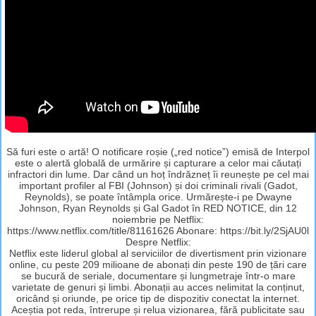
Să furi este o artă! O notificare roșie („red notice”) emisă de Interpol
este o alertă globală de urmărire și capturare a celor mai căutați
infractori din lume. Dar când un hoț îndrăzneț îi reunește pe cel mai
important profiler al FBI (Johnson) și doi criminali rivali (Gadot,
Reynolds), se poate întâmpla orice. Urmărește-i pe Dwayne
Johnson, Ryan Reynolds și Gal Gadot în RED NOTICE, din 12
noiembrie pe Netflix:
https://www.netflix.com/title/81161626 Abonare: https://bit.ly/2SjAU0l
Despre Netflix:
Netflix este liderul global al serviciilor de divertisment prin vizionare
online, cu peste 209 milioane de abonați din peste 190 de țări care
se bucură de seriale, documentare și lungmetraje într-o mare
varietate de genuri și limbi. Abonații au acces nelimitat la conținut,
oricând și oriunde, pe orice tip de dispozitiv conectat la internet.
Aceștia pot reda, întrerupe și relua vizionarea, fără publicitate sau