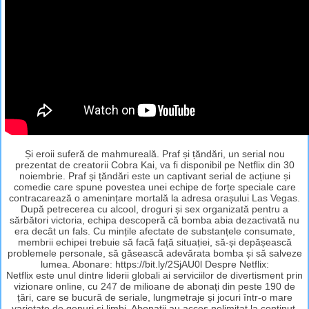
Și eroii suferă de mahmureală. Praf și țăndări, un serial nou
prezentat de creatorii Cobra Kai, va fi disponibil pe Netflix din 30
noiembrie. Praf și țăndări este un captivant serial de acțiune și
comedie care spune povestea unei echipe de forțe speciale care
contracarează o amenințare mortală la adresa orașului Las Vegas.
După petrecerea cu alcool, droguri și sex organizată pentru a
sărbători victoria, echipa descoperă că bomba abia dezactivată nu
era decât un fals. Cu mințile afectate de substanțele consumate,
membrii echipei trebuie să facă față situației, să-și depășească
problemele personale, să găsească adevărata bomba și să salveze
lumea. Abonare: https://bit.ly/2SjAU0l Despre Netflix:
Netflix este unul dintre liderii globali ai serviciilor de divertisment prin
vizionare online, cu 247 de milioane de abonați din peste 190 de
țări, care se bucură de seriale, lungmetraje și jocuri într-o mare
varietate de genuri și limbi. Abonații au acces nelimitat la conținut,