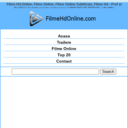
Filme Hd Online, Filme Online, Filme Online Subtitrate, Filme Hd - Praf și
țăndări | Autobusul de petrecere | VIDEOCLIP OFICIAL | Netflix
Acasa
Trailere
Filme Online
Top 20
Contact