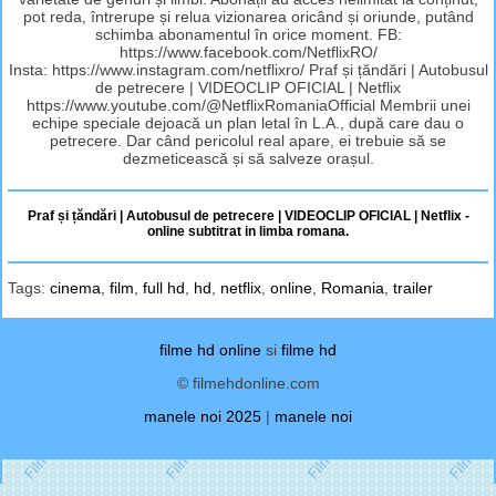
pot reda, întrerupe și relua vizionarea oricând și oriunde, putând
schimba abonamentul în orice moment. FB:
https://www.facebook.com/NetflixRO/
Insta: https://www.instagram.com/netflixro/ Praf și țăndări | Autobusul
de petrecere | VIDEOCLIP OFICIAL | Netflix
https://www.youtube.com/@NetflixRomaniaOfficial Membrii unei
echipe speciale dejoacă un plan letal în L.A., după care dau o
petrecere. Dar când pericolul real apare, ei trebuie să se
dezmeticească și să salveze orașul.
Praf și țăndări | Autobusul de petrecere | VIDEOCLIP OFICIAL | Netflix -
online subtitrat in limba romana.
Tags:
cinema
,
film
,
full hd
,
hd
,
netflix
,
online
,
Romania
,
trailer
filme hd online
si
filme hd
© filmehdonline.com
manele noi 2025
|
manele noi