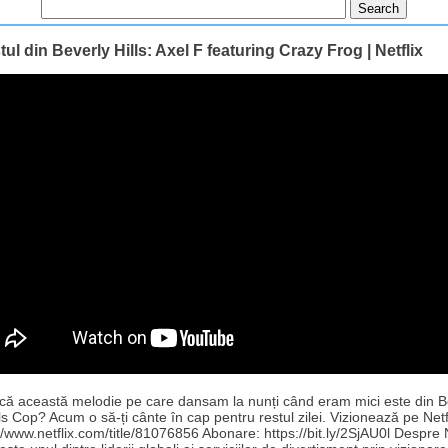
stul din Beverly Hills: Axel F featuring Crazy Frog | Netflix
i că această melodie pe care dansam la nunți când eram mici este din B
lls Cop? Acum o să-ți cânte în cap pentru restul zilei. Vizionează pe Netfl
//www.netflix.com/title/81076856 Abonare: https://bit.ly/2SjAU0l Despre N