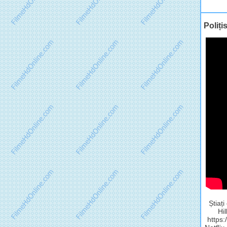
Poliți
Știaț
Hi
https: