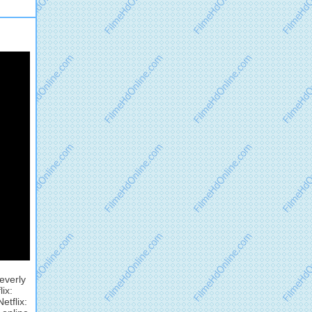
everly
ix:
etflix: