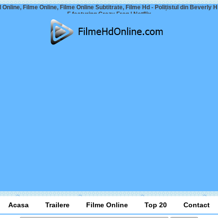
 Online, Filme Online, Filme Online Subtitrate, Filme Hd - Polițistul din Beverly Hi
F featuring Crazy Frog | Netflix
Acasa
Trailere
Filme Online
Top 20
Contact