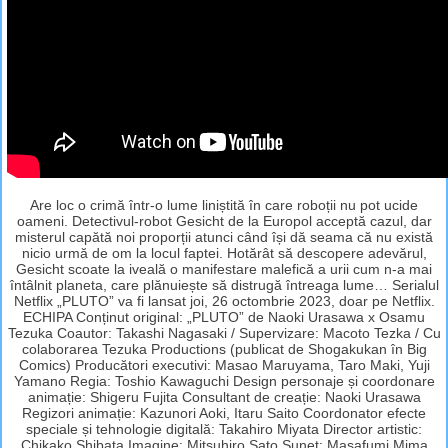
Are loc o crimă într-o lume liniștită în care roboții nu pot ucide
oameni. Detectivul-robot Gesicht de la Europol acceptă cazul, dar
misterul capătă noi proporții atunci când își dă seama că nu există
nicio urmă de om la locul faptei. Hotărât să descopere adevărul,
Gesicht scoate la iveală o manifestare malefică a urii cum n-a mai
întâlnit planeta, care plănuiește să distrugă întreaga lume… Serialul
Netflix „PLUTO” va fi lansat joi, 26 octombrie 2023, doar pe Netflix.
ECHIPA Conținut original: „PLUTO” de Naoki Urasawa x Osamu
Tezuka Coautor: Takashi Nagasaki / Supervizare: Macoto Tezka / Cu
colaborarea Tezuka Productions (publicat de Shogakukan în Big
Comics) Producători executivi: Masao Maruyama, Taro Maki, Yuji
Yamano Regia: Toshio Kawaguchi Design personaje și coordonare
animație: Shigeru Fujita Consultant de creație: Naoki Urasawa
Regizori animație: Kazunori Aoki, Itaru Saito Coordonator efecte
speciale și tehnologie digitală: Takahiro Miyata Director artistic:
Chikako Shibata Imagine: Mitsuhiro Sato Sunet: Masafumi Mima