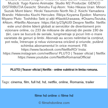
Muzică: Yugo Kanno Animație: Studio M2 Producție: GENCO
DISTRIBUȚIA Gesicht: Shinshu Fuji Atom: Yoko Hikasa Uran: Minori
Suzuki Mont blanc: Hiroki Yasumoto North No.2: Koichi Yamadera
Brando: Hidenobu Kiuchi Hercules: Rikiya Koyama Epsilon: Mamoru
Miyano Pluto: Toshihiko Seki și alții #NaokiUrasawa, #OsamuTezuka,
#Atom, #Netflix Abonare: https://bit.ly/2SjAU0l Despre Netflix: Netflix
este unul dintre liderii globali ai serviciilor de divertisment prin
vizionare online, cu 233 de milioane de abonați din peste 190 de
țări, care se bucură de seriale, lungmetraje și jocuri într-o mare
varietate de genuri și limbi. Abonații au acces nelimitat la conținut,
pot reda, întrerupe și relua vizionarea oricând și oriunde, putând
schimba abonamentul în orice moment. FB:
https://www.facebook.com/NetflixRO/ Insta:
https://www.instagram.com/netflixro/ PLUTO | Teaser oficial | Netflix
https://www.youtube.com/NetflixRomaniaOfficial
PLUTO | Teaser oficial | Netflix - online subtitrat in limba romana.
Tags:
cinema
,
film
,
full hd
,
hd
,
netflix
,
online
,
Romania
,
trailer
filme hd online
si
filme hd
© filmehdonline.com