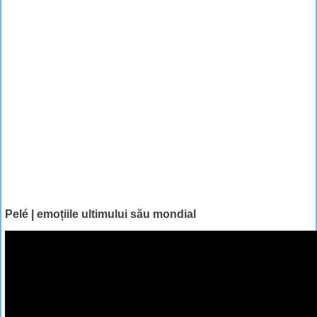
Pelé | emoțiile ultimului său mondial