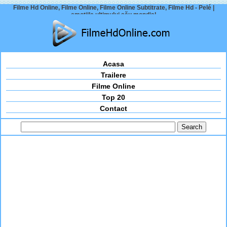
Filme Hd Online, Filme Online, Filme Online Subtitrate, Filme Hd - Pelé |
emoțiile ultimului său mondial
Acasa
Trailere
Filme Online
Top 20
Contact