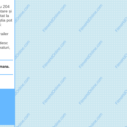
cu 204
tare și
tat la
știa pot
:
ailer
tiesc
eaturi,
romana.