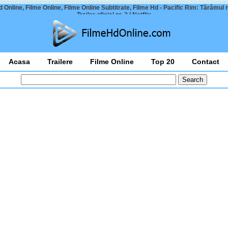
 Online, Filme Online, Filme Online Subtitrate, Filme Hd - Pacific Rim: Tărâmul 
Trailer oficial nr. 2 | Netflix
Acasa
Trailere
Filme Online
Top 20
Contact