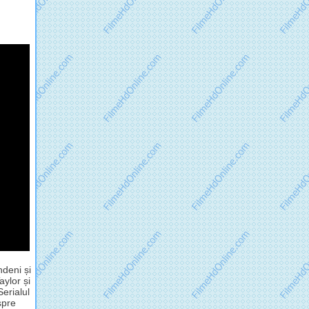
ndeni și
aylor și
erialul
spre