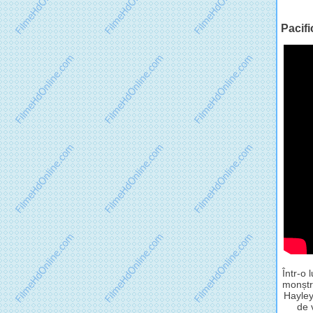
Pacifi
Într-o 
monștri
Hayley
de 