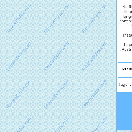
Netfl
milioa
lungm
conținu
Inst
http
Austra
Pacifi
Tags:
c