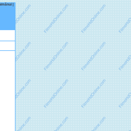
nimănui |