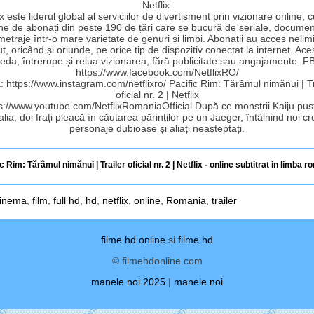
Netflix:
ix este liderul global al serviciilor de divertisment prin vizionare online, 
ne de abonați din peste 190 de țări care se bucură de seriale, documen
etraje într-o mare varietate de genuri și limbi. Abonații au acces nelimi
t, oricând și oriunde, pe orice tip de dispozitiv conectat la internet. Ace
reda, întrerupe și relua vizionarea, fără publicitate sau angajamente. FB
https://www.facebook.com/NetflixRO/
a: https://www.instagram.com/netflixro/ Pacific Rim: Tărâmul nimănui | Tr
oficial nr. 2 | Netflix
s://www.youtube.com/NetflixRomaniaOfficial După ce monștrii Kaiju pus
lia, doi frați pleacă în căutarea părinților pe un Jaeger, întâlnind noi cr
personaje dubioase și aliați neașteptați.
c Rim: Tărâmul nimănui | Trailer oficial nr. 2 | Netflix - online subtitrat in limba 
inema
,
film
,
full hd
,
hd
,
netflix
,
online
,
Romania
,
trailer
filme hd online
si
filme hd
© filmehdonline.com
manele noi 2025
|
manele noi