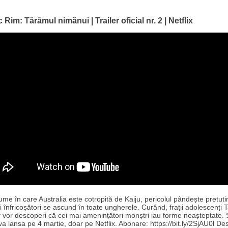
c Rim: Tărâmul nimănui | Trailer oficial nr. 2 | Netflix
lume în care Australia este cotropită de Kaiju, pericolul pândește pretuti
 înfricoșători se ascund în toate ungherele. Curând, frații adolescenți T
 vor descoperi că cei mai amenințători monștri iau forme neașteptate. S
va lansa pe 4 martie, doar pe Netflix. Abonare: https://bit.ly/2SjAU0l De