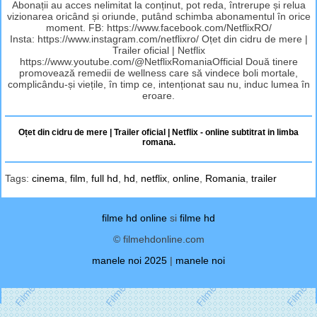
Abonații au acces nelimitat la conținut, pot reda, întrerupe și relua
vizionarea oricând și oriunde, putând schimba abonamentul în orice
moment. FB: https://www.facebook.com/NetflixRO/
Insta: https://www.instagram.com/netflixro/ Oțet din cidru de mere |
Trailer oficial | Netflix
https://www.youtube.com/@NetflixRomaniaOfficial Două tinere
promovează remedii de wellness care să vindece boli mortale,
complicându-și viețile, în timp ce, intenționat sau nu, induc lumea în
eroare.
Oțet din cidru de mere | Trailer oficial | Netflix - online subtitrat in limba
romana.
Tags:
cinema
,
film
,
full hd
,
hd
,
netflix
,
online
,
Romania
,
trailer
filme hd online
si
filme hd
© filmehdonline.com
manele noi 2025
|
manele noi