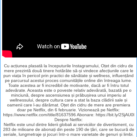
Cu acțiunea plasată la începuturile Instagramului, Oțet din cidru de
mere prezintă două tinere hotărâte să-și vindece afecțiunile care le
pun viața în pericol prin practici de sănătate și wellness, influențând
pe parcursul acestui proces comunitățile online din întreaga lume.
Toate acestea ar fi incredibil de motivante, dacă ar fi întru totul
adevărate. Aceasta este o poveste relativ adevărată, bazată pe o
minciună, despre ascensiunea și prăbușirea unui imperiu al
wellnessului, despre cultura care a stat la baza clădirii sale și
oamenii care l-au dărâmat. Oțet din cidru de mere are premiera
doar pe Netflix, din 6 februarie. Vizionează pe Netflix:
https://www.netflix.com/title/81637596 Abonare: https://bit.ly/2SjAU0l
Despre Netflix:
Netflix este unul dintre liderii globali ai serviciilor de divertisment, cu
283 de milioane de abonați din peste 190 de țări, care se bucură de
seriale, lungmetraje și jocuri într-o mare varietate de genuri și limbi.