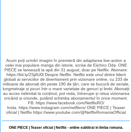
Acum poți urmări imagini în premieră din adaptarea live-action a
celei mai populare manga din istorie, scrise de Eiichiro Oda. ONE
PIECE se lansează la apă din 31 august, doar pe Netflix. Abonare:
https://bit.ly/2SjAU0l Despre Netflix: Netflix este unul dintre liderii
globali ai serviciilor de divertisment prin vizionare online, cu 233 de
milioane de abonați din peste 190 de țări, care se bucură de seriale,
lungmetraje și jocuri într-o mare varietate de genuri și limbi. Abonații
au acces nelimitat la conținut, pot reda, întrerupe și relua vizionarea
oricând și oriunde, putând schimba abonamentul în orice moment.
FB: https://www.facebook.com/NetflixRO/
Insta: https://www.instagram.com/netflixro/ ONE PIECE | Teaser
oficial | Netflix https://www.youtube.com/@NetflixRomaniaOfficial
ONE PIECE | Teaser oficial | Netflix - online subtitrat in limba romana.