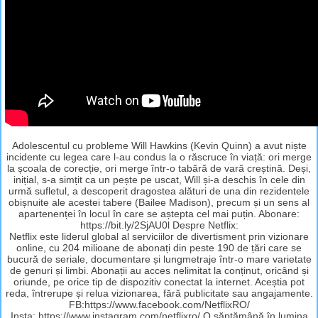
Adolescentul cu probleme Will Hawkins (Kevin Quinn) a avut niște
incidente cu legea care l-au condus la o răscruce în viață: ori merge
la școala de corecție, ori merge într-o tabără de vară creștină. Deși,
inițial, s-a simțit ca un pește pe uscat, Will și-a deschis în cele din
urmă sufletul, a descoperit dragostea alături de una din rezidentele
obișnuite ale acestei tabere (Bailee Madison), precum și un sens al
apartenenței în locul în care se aștepta cel mai puțin. Abonare:
https://bit.ly/2SjAU0l Despre Netflix:
Netflix este liderul global al serviciilor de divertisment prin vizionare
online, cu 204 milioane de abonați din peste 190 de țări care se
bucură de seriale, documentare și lungmetraje într-o mare varietate
de genuri și limbi. Abonații au acces nelimitat la conținut, oricând și
oriunde, pe orice tip de dispozitiv conectat la internet. Aceștia pot
reda, întrerupe și relua vizionarea, fără publicitate sau angajamente.
FB:https://www.facebook.com/NetflixRO/
Insta: https://www.instagram.com/netflixro/ O săptămână în lumina