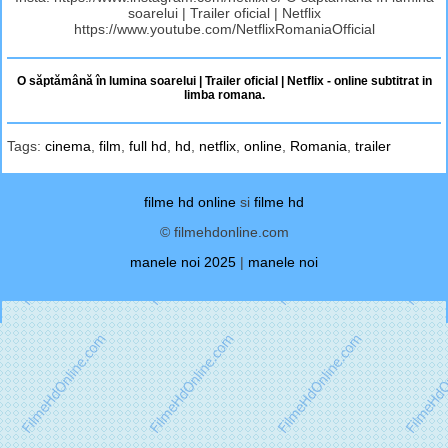
soarelui | Trailer oficial | Netflix
https://www.youtube.com/NetflixRomaniaOfficial
O săptămână în lumina soarelui | Trailer oficial | Netflix - online subtitrat in
limba romana.
Tags:
cinema
,
film
,
full hd
,
hd
,
netflix
,
online
,
Romania
,
trailer
filme hd online
si
filme hd
© filmehdonline.com
manele noi 2025
|
manele noi