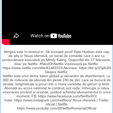
Mingea este în terenul ei. Să înceapă jocul! Kate Hudson este cap
de afiș în Noua ofensivă, un serial de comedie care o are ca
producătoare executivă pe Mindy Kaling. Disponibil din 27 februarie,
doar pe Netflix. #NextOnNetflix Vizionează pe Netflix:
https://www.netflix.com/title/81483319 Abonare: https://bit.ly/2SjAU0l
Despre Netflix:
Netflix este unul dintre liderii globali ai serviciilor de divertisment, cu
300 de milioane de abonați din peste 190 de țări, care se bucură de
seriale, lungmetraje și jocuri într-o mare varietate de genuri și limbi.
Abonații au acces nelimitat la conținut, pot reda, întrerupe și relua
vizionarea oricând și oriunde, putând schimba abonamentul în orice
moment. FB: https://www.facebook.com/NetflixRO/
Insta: https://www.instagram.com/netflixro/ Noua ofensivă | Trailer
oficial | Netflix
https://www.youtube.com/@NetflixRomaniaOfficial