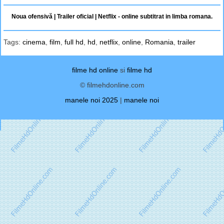
Noua ofensivă | Trailer oficial | Netflix - online subtitrat in limba romana.
Tags:
cinema
,
film
,
full hd
,
hd
,
netflix
,
online
,
Romania
,
trailer
filme hd online
si
filme hd
© filmehdonline.com
manele noi 2025
|
manele noi