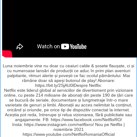
Luna noiembrie vine nu doar cu ceaiuri calde & șosete flaușate, ci și
cu numeroase lansări de producții ce aduc în prim plan aventuri
palpitante, ritmuri alerte și povești ce fac ocolul pământului. Mai
rămâne doar să apeși butonul de play! Abonare:
https://bit.ly/2SjAU0lDespre Netflix:
Netflix este liderul global al serviciilor de divertisment prin vizionare
online, cu peste 214 milioane de abonați din peste 190 de țări care
se bucură de seriale, documentare și lungmetraje într-o mare
varietate de genuri și limbi. Abonații au acces nelimitat la conținut,
oricând și oriunde, pe orice tip de dispozitiv conectat la internet.
Aceștia pot reda, întrerupe și relua vizionarea, fără publicitate sau
angajamente. FB: https://www.facebook.com/NetflixRO/
Insta: https://www.instagram.com/netflixro/ Nou pe Netflix |
noiembrie 2021
https://www.youtube.com/NetflixRomaniaOfficial