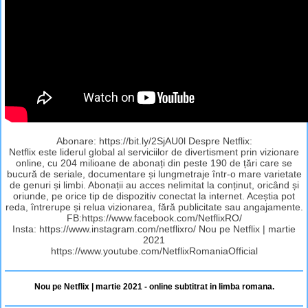
Abonare: https://bit.ly/2SjAU0l Despre Netflix:
Netflix este liderul global al serviciilor de divertisment prin vizionare
online, cu 204 milioane de abonați din peste 190 de țări care se
bucură de seriale, documentare și lungmetraje într-o mare varietate
de genuri și limbi. Abonații au acces nelimitat la conținut, oricând și
oriunde, pe orice tip de dispozitiv conectat la internet. Aceștia pot
reda, întrerupe și relua vizionarea, fără publicitate sau angajamente.
FB:https://www.facebook.com/NetflixRO/
Insta: https://www.instagram.com/netflixro/ Nou pe Netflix | martie
2021
https://www.youtube.com/NetflixRomaniaOfficial
Nou pe Netflix | martie 2021 - online subtitrat in limba romana.