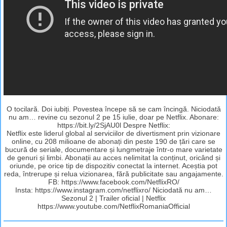
O tocilară. Doi iubiți. Povestea începe să se cam încingă. Niciodată
nu am… revine cu sezonul 2 pe 15 iulie, doar pe Netflix. Abonare:
https://bit.ly/2SjAU0l Despre Netflix:
Netflix este liderul global al serviciilor de divertisment prin vizionare
online, cu 208 milioane de abonați din peste 190 de țări care se
bucură de seriale, documentare și lungmetraje într-o mare varietate
de genuri și limbi. Abonații au acces nelimitat la conținut, oricând și
oriunde, pe orice tip de dispozitiv conectat la internet. Aceștia pot
reda, întrerupe și relua vizionarea, fără publicitate sau angajamente.
FB: https://www.facebook.com/NetflixRO/
Insta: https://www.instagram.com/netflixro/ Niciodată nu am…
Sezonul 2 | Trailer oficial | Netflix
https://www.youtube.com/NetflixRomaniaOfficial