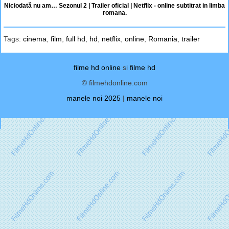
Niciodată nu am… Sezonul 2 | Trailer oficial | Netflix - online subtitrat in limba
romana.
Tags:
cinema
,
film
,
full hd
,
hd
,
netflix
,
online
,
Romania
,
trailer
filme hd online
si
filme hd
© filmehdonline.com
manele noi 2025
|
manele noi