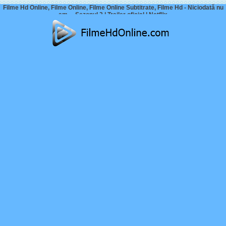
Filme Hd Online, Filme Online, Filme Online Subtitrate, Filme Hd - Niciodată nu
am… Sezonul 2 | Trailer oficial | Netflix