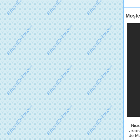
Moșten
Nici
vreme
de Ma