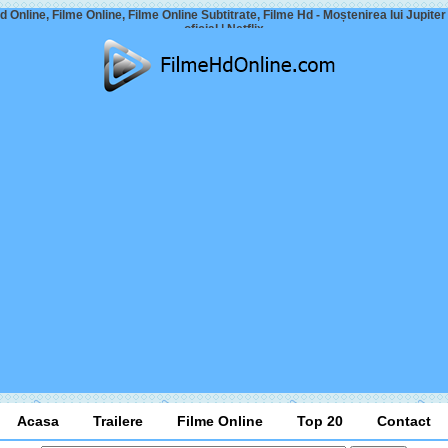
d Online, Filme Online, Filme Online Subtitrate, Filme Hd - Moștenirea lui Jupiter |
oficial | Netflix
Acasa
Trailere
Filme Online
Top 20
Contact