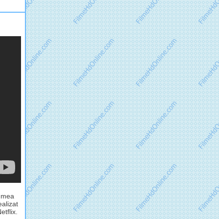
lumea
alizat
tflix.