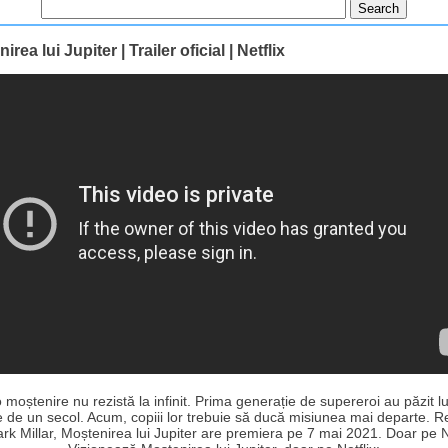
irea lui Jupiter | Trailer oficial | Netflix
o moștenire nu rezistă la infinit. Prima generație de supereroi au păzit 
 de un secol. Acum, copiii lor trebuie să ducă misiunea mai departe. Re
rk Millar, Moștenirea lui Jupiter are premiera pe 7 mai 2021. Doar pe Ne