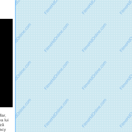
lar,
a lui
ază
gacy