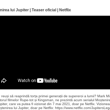
irea lui Jupiter | Teaser oficial | Netflix
 reuși să reaprindă torța primei generații de supereroi a lumii? Mark Mil
torul filmelor Rupe-tot și Kingsman, ne prezintă acum serialul Moștenire
piter, care va putea fi vizionat din 7 mai 2021, doar pe Netflix. Vizione
tenirea lui Jupiter, doar pe Netflix: https://www.netflix.com/JupitersLe