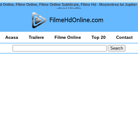
 Online, Filme Online, Filme Online Subtitrate, Filme Hd - Moștenirea lui Jupiter
oficial | Netflix
Acasa
Trailere
Filme Online
Top 20
Contact