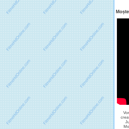
Moșten
Vor
crea
Ju
Moș