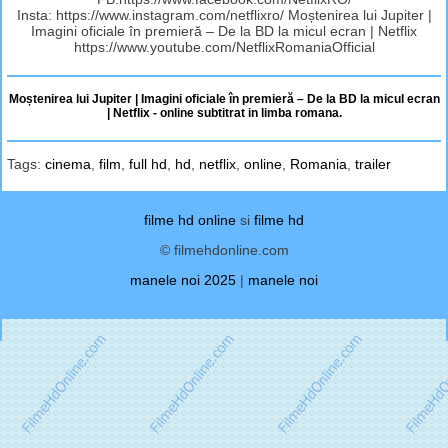
Insta: https://www.instagram.com/netflixro/ Moștenirea lui Jupiter |
Imagini oficiale în premieră – De la BD la micul ecran | Netflix
https://www.youtube.com/NetflixRomaniaOfficial
Moștenirea lui Jupiter | Imagini oficiale în premieră – De la BD la micul ecran
| Netflix - online subtitrat in limba romana.
Tags:
cinema
,
film
,
full hd
,
hd
,
netflix
,
online
,
Romania
,
trailer
filme hd online
si
filme hd
© filmehdonline.com
manele noi 2025
|
manele noi