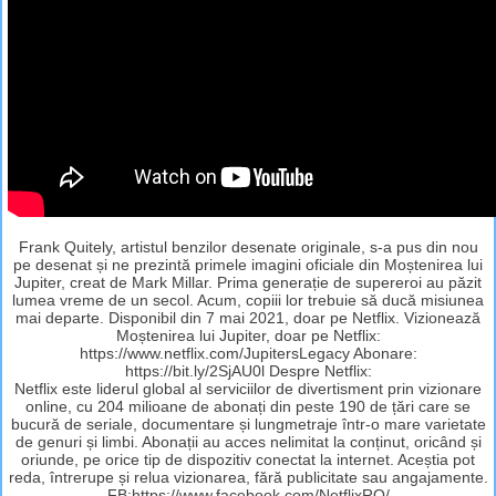
Frank Quitely, artistul benzilor desenate originale, s-a pus din nou
pe desenat și ne prezintă primele imagini oficiale din Moștenirea lui
Jupiter, creat de Mark Millar. Prima generație de supereroi au păzit
lumea vreme de un secol. Acum, copiii lor trebuie să ducă misiunea
mai departe. Disponibil din 7 mai 2021, doar pe Netflix. Vizionează
Moștenirea lui Jupiter, doar pe Netflix:
https://www.netflix.com/JupitersLegacy Abonare:
https://bit.ly/2SjAU0l Despre Netflix:
Netflix este liderul global al serviciilor de divertisment prin vizionare
online, cu 204 milioane de abonați din peste 190 de țări care se
bucură de seriale, documentare și lungmetraje într-o mare varietate
de genuri și limbi. Abonații au acces nelimitat la conținut, oricând și
oriunde, pe orice tip de dispozitiv conectat la internet. Aceștia pot
reda, întrerupe și relua vizionarea, fără publicitate sau angajamente.
FB:https://www.facebook.com/NetflixRO/