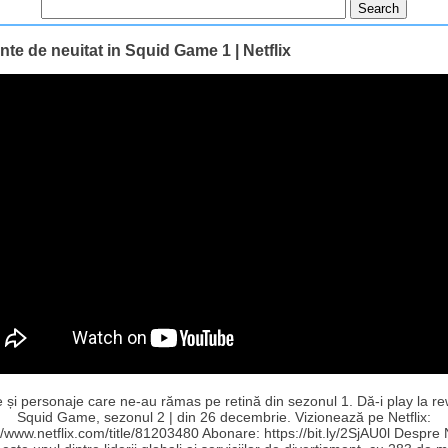
e de neuitat in Squid Game 1 | Netflix
 și personaje care ne-au rămas pe retină din sezonul 1. Dă-i play la re
Squid Game, sezonul 2 | din 26 decembrie. Vizionează pe Netflix:
//www.netflix.com/title/81203480 Abonare: https://bit.ly/2SjAU0l Despre N