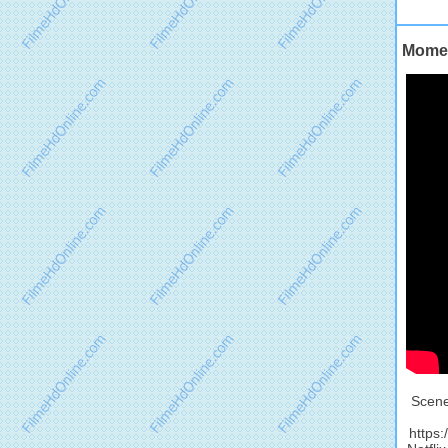
Moment
Scene
https: