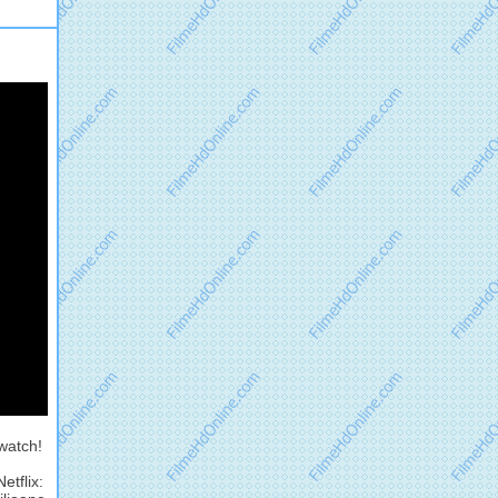
watch!
etflix: