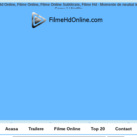
Hd Online, Filme Online, Filme Online Subtitrate, Filme Hd - Momente de neuitat i
Game 1 | Netflix
Acasa
Trailere
Filme Online
Top 20
Contact