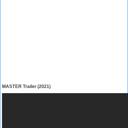
MASTER Trailer (2021)