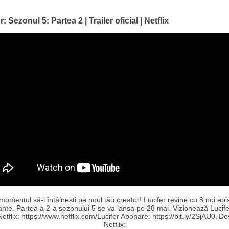
r: Sezonul 5: Partea 2 | Trailer oficial | Netflix
momentul să-l întâlnești pe noul tău creator! Lucifer revine cu 8 noi ep
ante. Partea a 2-a sezonului 5 se va lansa pe 28 mai. Vizionează Lucife
etflix: https://www.netflix.com/Lucifer Abonare: https://bit.ly/2SjAU0l D
Netflix: