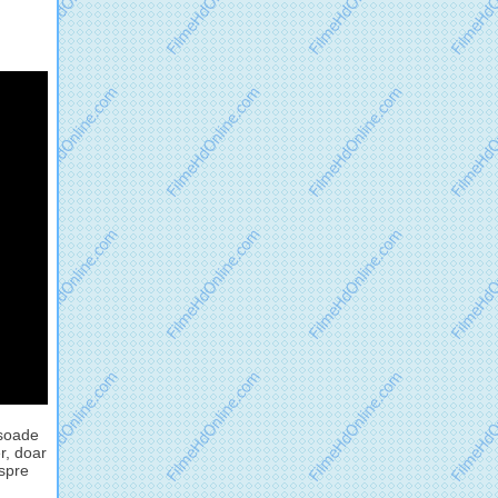
isoade
r, doar
espre