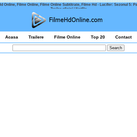
d Online, Filme Online, Filme Online Subtitrate, Filme Hd - Lucifer: Sezonul 5: Pa
Trailer oficial | Netflix
Acasa
Trailere
Filme Online
Top 20
Contact