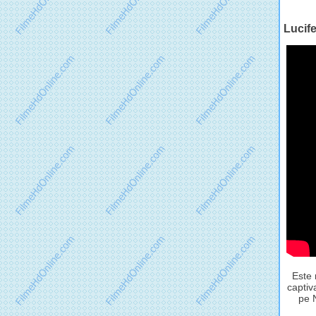
Lucife
Este 
captiv
pe N