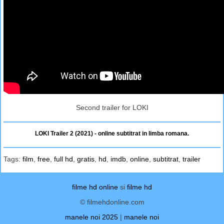
Second trailer for LOKI
LOKI Trailer 2 (2021) - online subtitrat in limba romana.
Tags:
film
,
free
,
full hd
,
gratis
,
hd
,
imdb
,
online
,
subtitrat
,
trailer
filme hd online
si
filme hd
© filmehdonline.com
manele noi 2025
|
manele noi