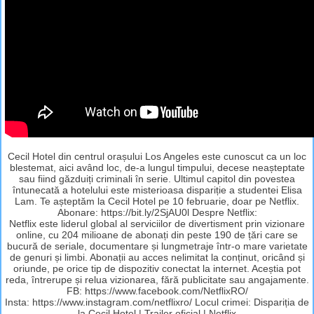
Cecil Hotel din centrul orașului Los Angeles este cunoscut ca un loc
blestemat, aici având loc, de-a lungul timpului, decese neașteptate
sau fiind găzduiți criminali în serie. Ultimul capitol din povestea
întunecată a hotelului este misterioasa dispariție a studentei Elisa
Lam. Te așteptăm la Cecil Hotel pe 10 februarie, doar pe Netflix.
Abonare: https://bit.ly/2SjAU0l Despre Netflix:
Netflix este liderul global al serviciilor de divertisment prin vizionare
online, cu 204 milioane de abonați din peste 190 de țări care se
bucură de seriale, documentare și lungmetraje într-o mare varietate
de genuri și limbi. Abonații au acces nelimitat la conținut, oricând și
oriunde, pe orice tip de dispozitiv conectat la internet. Aceștia pot
reda, întrerupe și relua vizionarea, fără publicitate sau angajamente.
FB: https://www.facebook.com/NetflixRO/
Insta: https://www.instagram.com/netflixro/ Locul crimei: Dispariția de
la Cecil Hotel | Trailer oficial | Netflix