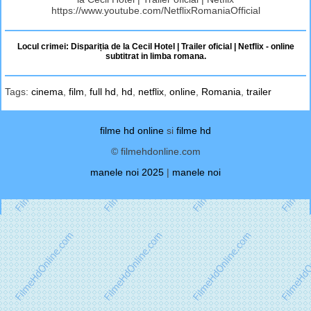
https://www.youtube.com/NetflixRomaniaOfficial
Locul crimei: Dispariția de la Cecil Hotel | Trailer oficial | Netflix - online
subtitrat in limba romana.
Tags:
cinema
,
film
,
full hd
,
hd
,
netflix
,
online
,
Romania
,
trailer
filme hd online
si
filme hd
© filmehdonline.com
manele noi 2025
|
manele noi