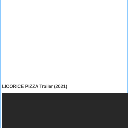
LICORICE PIZZA Trailer (2021)