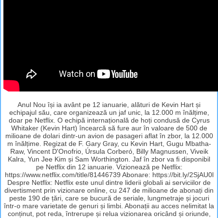
Anul Nou își ia avânt pe 12 ianuarie, alături de Kevin Hart și
echipajul său, care organizează un jaf unic, la 12.000 m înălțime,
doar pe Netflix. O echipă internațională de hoți condusă de Cyrus
Whitaker (Kevin Hart) încearcă să fure aur în valoare de 500 de
milioane de dolari dintr-un avion de pasageri aflat în zbor, la 12.000
m înălțime. Regizat de F. Gary Gray, cu Kevin Hart, Gugu Mbatha-
Raw, Vincent D'Onofrio, Úrsula Corberó, Billy Magnussen, Viveik
Kalra, Yun Jee Kim și Sam Worthington. Jaf în zbor va fi disponibil
pe Netflix din 12 ianuarie. Vizionează pe Netflix:
https://www.netflix.com/title/81446739 Abonare: https://bit.ly/2SjAU0l
Despre Netflix: Netflix este unul dintre liderii globali ai serviciilor de
divertisment prin vizionare online, cu 247 de milioane de abonați din
peste 190 de țări, care se bucură de seriale, lungmetraje și jocuri
într-o mare varietate de genuri și limbi. Abonații au acces nelimitat la
conținut, pot reda, întrerupe și relua vizionarea oricând și oriunde,