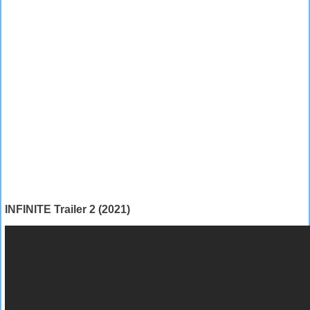
INFINITE Trailer 2 (2021)