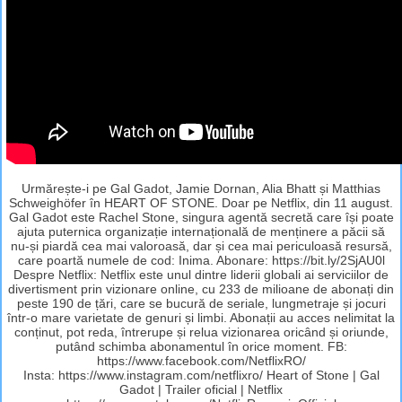
Urmărește-i pe Gal Gadot, Jamie Dornan, Alia Bhatt și Matthias
Schweighöfer în HEART OF STONE. Doar pe Netflix, din 11 august.
Gal Gadot este Rachel Stone, singura agentă secretă care își poate
ajuta puternica organizație internațională de menținere a păcii să
nu-și piardă cea mai valoroasă, dar și cea mai periculoasă resursă,
care poartă numele de cod: Inima. Abonare: https://bit.ly/2SjAU0l
Despre Netflix: Netflix este unul dintre liderii globali ai serviciilor de
divertisment prin vizionare online, cu 233 de milioane de abonați din
peste 190 de țări, care se bucură de seriale, lungmetraje și jocuri
într-o mare varietate de genuri și limbi. Abonații au acces nelimitat la
conținut, pot reda, întrerupe și relua vizionarea oricând și oriunde,
putând schimba abonamentul în orice moment. FB:
https://www.facebook.com/NetflixRO/
Insta: https://www.instagram.com/netflixro/ Heart of Stone | Gal
Gadot | Trailer oficial | Netflix