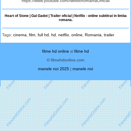
https://www.youtube.com/NetflixRomaniaOfficial
Heart of Stone | Gal Gadot | Trailer oficial | Netflix - online subtitrat in limba
romana.
Tags:
cinema
,
film
,
full hd
,
hd
,
netflix
,
online
,
Romania
,
trailer
filme hd online
si
filme hd
© filmehdonline.com
manele noi 2025
|
manele noi